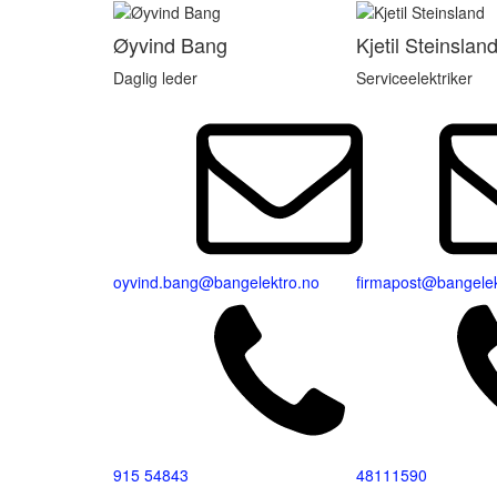
Øyvind Bang
Kjetil Steinslan
Daglig leder
Serviceelektriker
oyvind.bang@bangelektro.no
firmapost@bangelek
915 54843
48111590