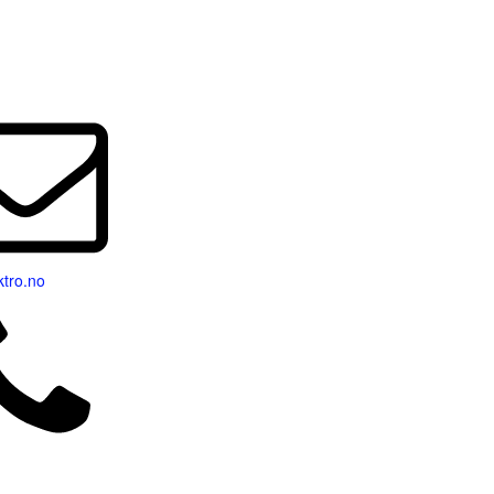
d
tro.no