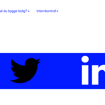
al du bygge bolig?
Internkontroll